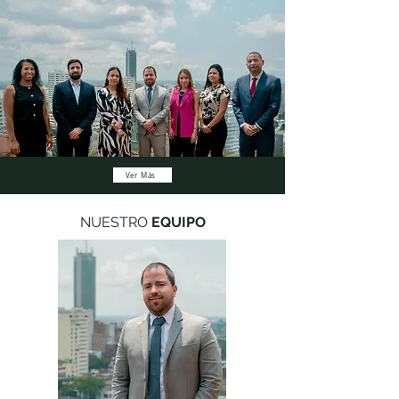
Miramos al futuro con propósito
En LEVER LEGAL visualizamos un futuro donde las organizaciones y las
personas encuentran en nosotros un aliado estratégico confiable, que no
solo soluciona sus retos legales, comerciales y patrimoniales, sino que
impulsa su crecimiento sostenible.
Queremos ser reconocidos como una firma que transforma la asesoría
jurídica tradicional en un acompañamiento integral, interdisciplinario y
humano, contribuyendo al éxito de nuestros clientes en un entorno
dinámico y en constante evolución.
Nuestro compromiso es construir relaciones a largo plazo, basadas en la
excelencia profesional, la ética, la innovación y la generación de valor real
para quienes confían en nosotros.
Ver Más
NUESTRO
EQUIPO